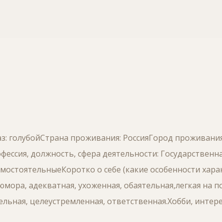
лаз: голубойСтрана проживания: РоссияГород проживания
ессия, должность, сфера деятельности: Государственн
мостоятельныеКоротко о себе (какие особенности харак
юмора, адекватная, ухоженная, обаятельная,легкая на п
льная, целеустремленная, ответственная.Хобби, интере