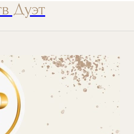
тв Дуэт