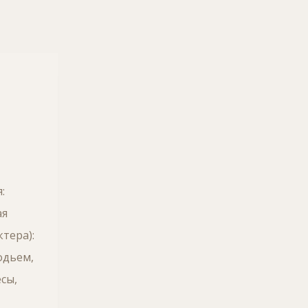
:
ая
тера):
одьем,
сы,