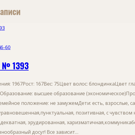
записи
6-60
 № 1393
ния: 1967Рост: 167Вес: 75Цвет волос: блондинкаЦвет г
Образование: высшее образование (экономическое)Проф
мейное положение: не замужемДети: есть, взрослые, са
уравновешенная,пунктуальная, позитивная, с чувством 
адекватная, эрудированная, харизматичная,коммуникабе
знообразный досуг! Все зависит…