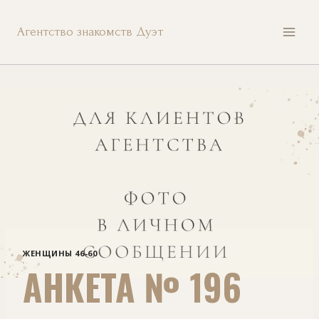
Перейти
Агентство знакомств Дуэт
к
содержанию
ЖЕНЩИНЫ 46-60
АНКЕТА № 196