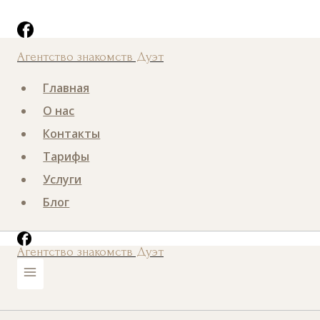
Перейти
Номер телефона
к
содержанию
Агентство знакомств Дуэт
Главная
О нас
Контакты
Тарифы
Услуги
Блог
Агентство знакомств Дуэт