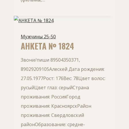
Мужчины 25-50
АНКЕТА № 1824
Звони/пиши 89504350371,
89029209105Алескей Дата рождения:
27.05.1977Рост: 176Вес: 78Цвет волос:
русыйЦвет глаз: серыйСтрана
проживания: РоссияГород
проживания: КрасноярскРайон
проживания: Свердловский
районОбразование: средне-