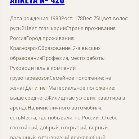
Дата рождения: 1983Рост: 178Вес: 75Цвет волос:
русыйЦвет глаз: карийСтрана проживания:
РоссияГород проживания:
КрасноярскОбразование: 2-а высших
образованияПрофессия, место работы:
Руководитель в компании
грузоперевозокСемейное положение: не
женатДети: нетМатериальное положение:
выше среднегоЖилищные условия: квартира в
арендеНаличие личного автомобиля:
естьМеста, где побывали: по России…О себе:
спокойный, добрый, открытый, верный,
радушный, отзывчивый,дружелюбный,