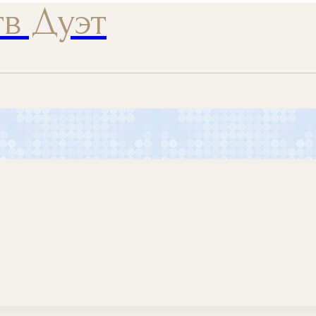
тв Дуэт