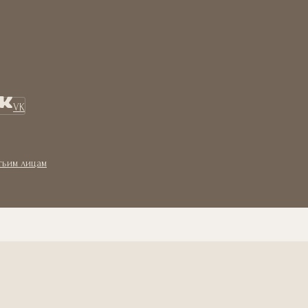
VK
тьим лицам