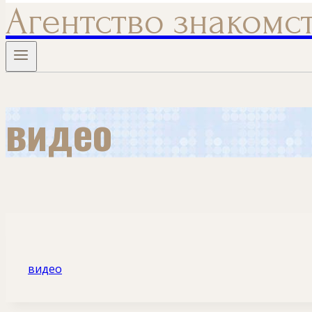
Агентство знакомс
видео
видео