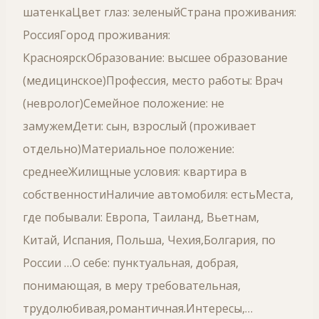
шатенкаЦвет глаз: зеленыйСтрана проживания:
РоссияГород проживания:
КрасноярскОбразование: высшее образование
(медицинское)Профессия, место работы: Врач
(невролог)Семейное положение: не
замужемДети: сын, взрослый (проживает
отдельно)Материальное положение:
среднееЖилищные условия: квартира в
собственностиНаличие автомобиля: естьМеста,
где побывали: Европа, Таиланд, Вьетнам,
Китай, Испания, Польша, Чехия,Болгария, по
России …О себе: пунктуальная, добрая,
понимающая, в меру требовательная,
трудолюбивая,романтичная.Интересы,…