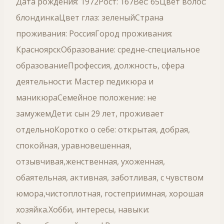
Дата рождения: 1972Рост: 167Вес: 65Цвет волос:
блондинкаЦвет глаз: зеленыйСтрана
проживания: РоссияГород проживания:
КрасноярскОбразование: средне-специальное
образованиеПрофессия, должность, сфера
деятельности: Мастер педикюра и
маникюраСемейное положение: не
замужемДети: сын 29 лет, проживает
отдельноКоротко о себе: открытая, добрая,
спокойная, уравновешенная,
отзывчивая,женственная, ухоженная,
обаятельная, активная, заботливая, с чувством
юмора,чистоплотная, гостеприимная, хорошая
хозяйка.Хобби, интересы, навыки: