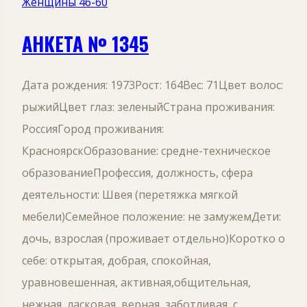
Женщины 46-60
АНКЕТА № 1345
Дата рождения: 1973Рост: 164Вес: 71Цвет волос:
рыжийЦвет глаз: зеленыйСтрана проживания:
РоссияГород проживания:
КрасноярскОбразование: средне-техническое
образованиеПрофессия, должность, сфера
деятельности: Швея (перетяжка мягкой
мебели)Семейное положение: не замужемДети:
дочь, взрослая (проживает отдельно)Коротко о
себе: открытая, добрая, спокойная,
уравновешенная, активная,общительная,
нежная, ласковая, верная, заботливая, с