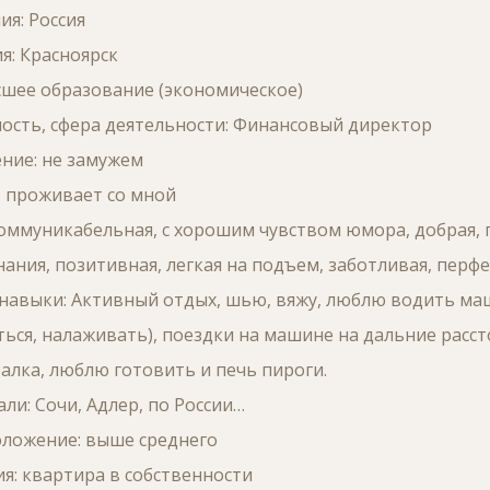
я: Россия
я: Красноярск
сшее образование (экономическое)
ость, сфера деятельности: Финансовый директор
ние: не замужем
а, проживает со мной
Коммуникабельная, с хорошим чувством юмора, добрая,
ания, позитивная, легкая на подъем, заботливая, перф
 навыки: Активный отдых, шью, вяжу, люблю водить м
ться, налаживать), поездки на машине на дальние расст
алка, люблю готовить и печь пироги.
али: Сочи, Адлер, по России…
ложение: выше среднего
я: квартира в собственности