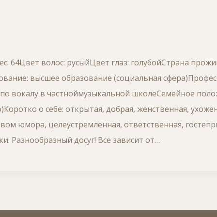
ес: 64Цвет волос: русыйЦвет глаз: голубойСтрана прож
вание: высшее образование (социальная сфера)Професс
 по вокалу в частноймузыкальной школеСемейное поло
Коротко о себе: открытая, добрая, женственная, ухожен
твом юмора, целеустремленная, ответственная, гостеп
ки: Разнообразный досуг! Все зависит от…