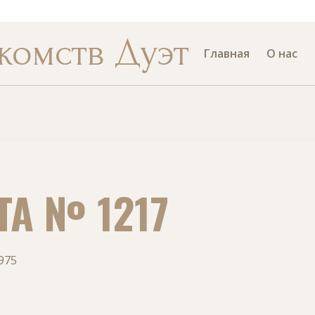
Номер те
комств Дуэт
Главная
О нас
ТА № 1217
975