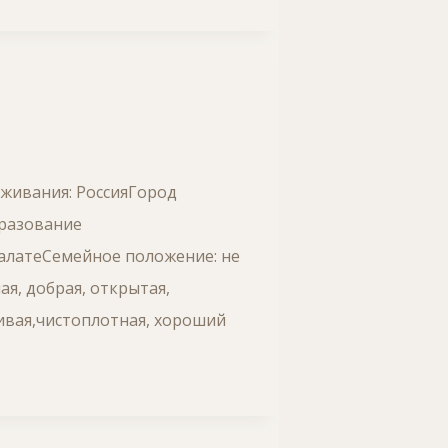
оживания: РоссияГород
бразование
палатеСемейное положение: не
ая, добрая, открытая,
чивая,чистоплотная, хороший