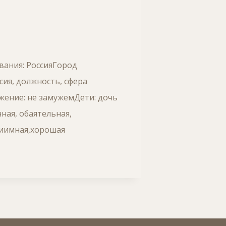
ивания: РоссияГород
ия, должность, сфера
жение: не замужемДети: дочь
ная, обаятельная,
риимная,хорошая