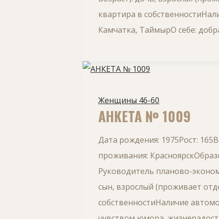
квартира в собственностиНали
Камчатка, ТаймырО себе: добра
Женщины 46-60
АНКЕТА № 1009
Дата рождения: 1975Рост: 165
проживания: КрасноярскОбразо
Руководитель планово-эконом
сын, взрослый (проживает от
собственностиНаличие автомоби
чувством юмора, жизнерадостн