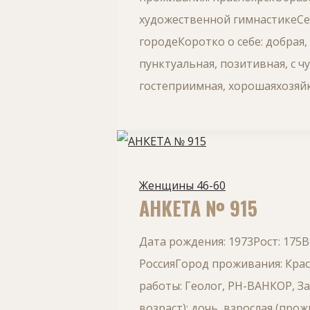
художественной гимнастикеСем
городеКоротко о себе: добрая,
пунктуальная, позитивная, с ч
гостеприимная, хорошаяхозяйк
Женщины 46-60
АНКЕТА № 915
Дата рождения: 1973Рост: 175В
РоссияГород проживания: Крас
работы: Геолог, РН-ВАНКОР, 
возраст): дочь, взрослая (пр