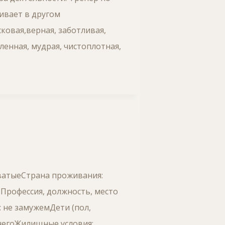
ивает в другом
ковая,верная, заботливая,
ленная, мудрая, чистоплотная,
новатыеСтрана проживания:
Профессия, должность, место
 не замужемДети (пол,
днегоЖилищные условия: