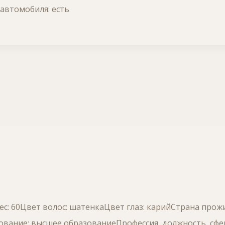
автомобиля: есть
Вес: 60Цвет волос: шатенкаЦвет глаз: карийСтрана прож
вание: высшее образованиеПрофессия, должность, сфе