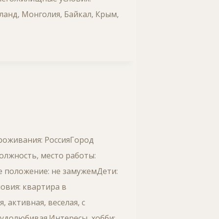
ланд, Монголия, Байкал, Крым,
проживания: РоссияГород
олжность, место работы:
 положение: не замужемДети:
овия: квартира в
 активная, веселая, с
удолюбивая.Интересы, хобби: