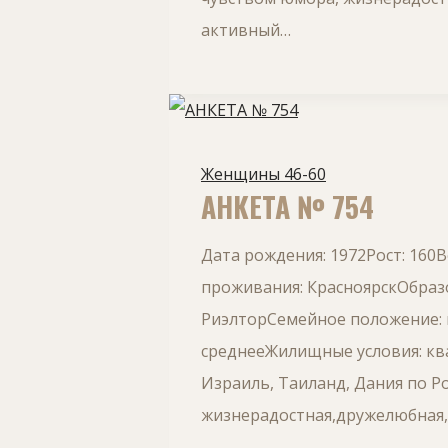
активный…
Женщины 46-60
АНКЕТА № 754
Дата рождения: 1972Рост: 160
проживания: КрасноярскОбразо
РиэлторСемейное положение: 
среднееЖилищные условия: ква
Израиль, Таиланд, Дания по Ро
жизнерадостная,дружелюбная,