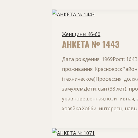
Женщины 46-60
АНКЕТА № 1443
Дата рождения: 1969Рост: 164
проживания: КрасноярскРайон
(техническое)Профессия, долж
замужемДети: сын (38 лет), пр
уравновешенная,позитивная, а
хозяйка.Хобби, интересы, навы