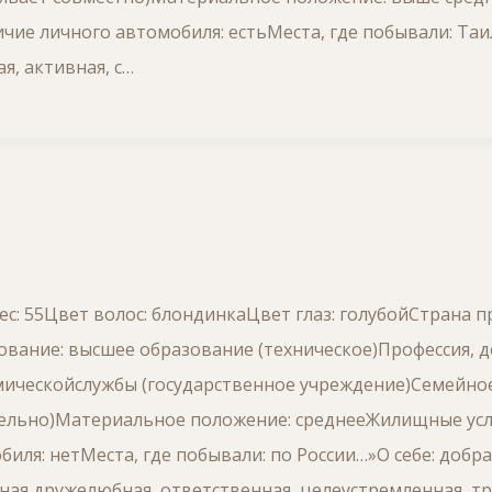
чие личного автомобиля: естьМеста, где побывали: Таи
я, активная, с…
Вес: 55Цвет волос: блондинкаЦвет глаз: голубойСтрана 
вание: высшее образование (техническое)Профессия, д
ическойслужбы (государственное учреждение)Семейное
дельно)Материальное положение: среднееЖилищные усл
ля: нетМеста, где побывали: по России…»О себе: добрая,
ая,дружелюбная, ответственная, целеустремленная, тр