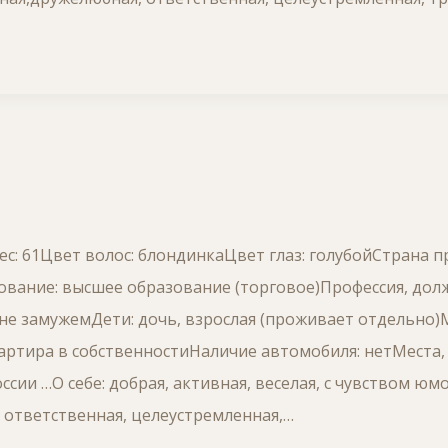
Вес: 61Цвет волос: блондинкаЦвет глаз: голубойСтрана 
вание: высшее образование (торговое)Профессия, долж
не замужемДети: дочь, взрослая (проживает отдельно
ртира в собственностиНаличие автомобиля: нетМеста, 
ссии …О себе: добрая, активная, веселая, с чувством юм
 ответственная, целеустремленная,…