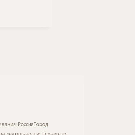
ивания: РоссияГород
ра деятельности: Тренер по