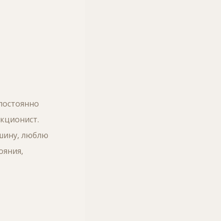
 постоянно
екционист.
ашину, люблю
ояния,