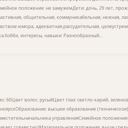
ейное положение: не замужемДети: дочь, 29 лет, прож
 активная, общительная, коммуникабельная, нежная, лас
увством юмора, адекватная,рассудительная, целеустрем
а.Хобби, интересы, навыки: Разнообразный…
ес: 60Цвет волос: русыйЦвет глаз: светло-карий, зеле
ноярскОбразование: высшее образование (техническое)
Заместительначальника управленияСемейное положение:
оживает совместно)Материальное положение: выше сре