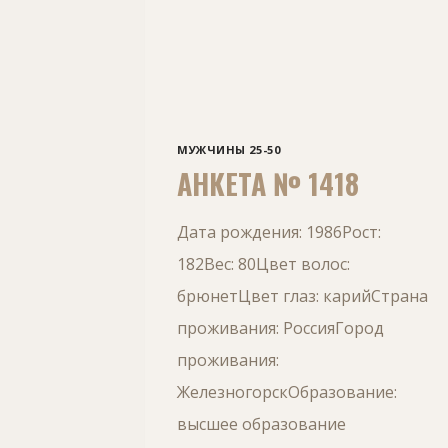
МУЖЧИНЫ 25-50
АНКЕТА № 1418
Дата рождения: 1986Рост:
182Вес: 80Цвет волос:
брюнетЦвет глаз: карийСтрана
проживания: РоссияГород
проживания:
ЖелезногорскОбразование:
высшее образование