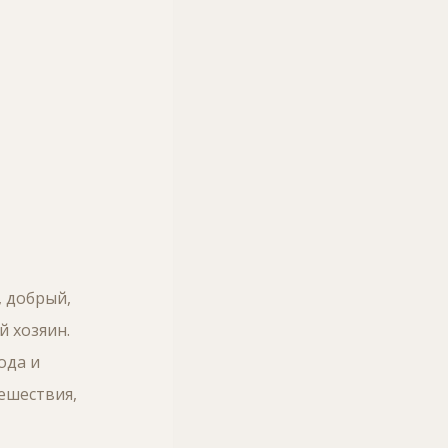
, добрый,
 хозяин.
ода и
ешествия,