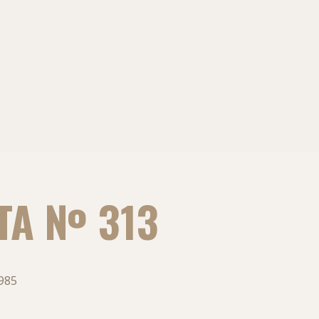
ТА № 313
985