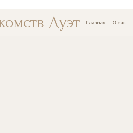
Номер те
комств Дуэт
Главная
О нас