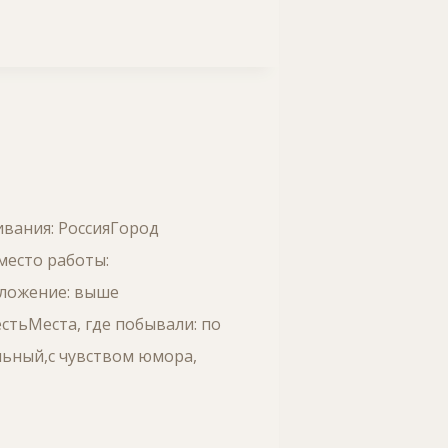
ивания: РоссияГород
место работы:
оложение: выше
стьМеста, где побывали: по
льный,с чувством юмора,