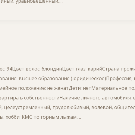
окойный, уравновешенный,…
Вес: 94Цвет волос: блондинЦвет глаз: карийСтрана прож
ование: высшее образование (юридическое)Профессия, 
ейное положение: не женатДети: нетМатериальное п
артира в собственностиНаличие личного автомобиля: е
ый, целеустремленный, трудолюбивый, волевой, общите
ы, хобби: КМС по горным лыжам,…