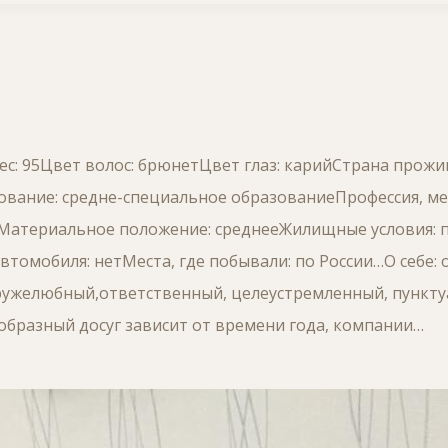
Вес: 95Цвет волос: брюнетЦвет глаз: карийСтрана прожи
ование: средне-специальное образованиеПрофессия, м
тМатериальное положение: среднееЖилищные условия: 
томобиля: нетМеста, где побывали: по России…О себе: 
ружелюбный,ответственный, целеустремленный, пункт
ообразный досуг зависит от времени года, компании…