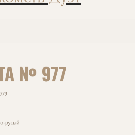
ТА № 977
979
ло-русый