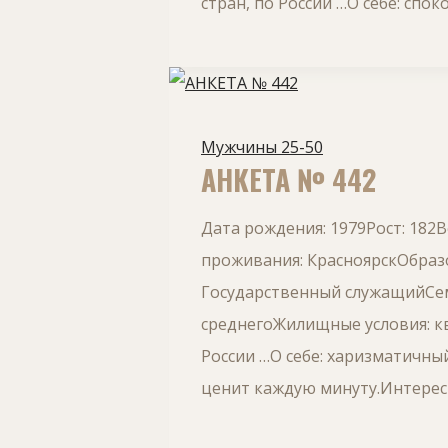
стран, по России …О себе: сп
Мужчины 25-50
АНКЕТА № 442
Дата рождения: 1979Рост: 182
проживания: КрасноярскОбраз
Государственный служащийСем
среднегоЖилищные условия: кв
России …О себе: харизматичн
ценит каждую минуту.Интерес