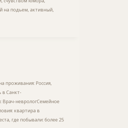
, счувством юмора,
й на подьем, активный,
на проживания: Россия,
 в Санкт-
ы: Врач-неврологСемейное
овия: квартира в
та, где побывали: более 25