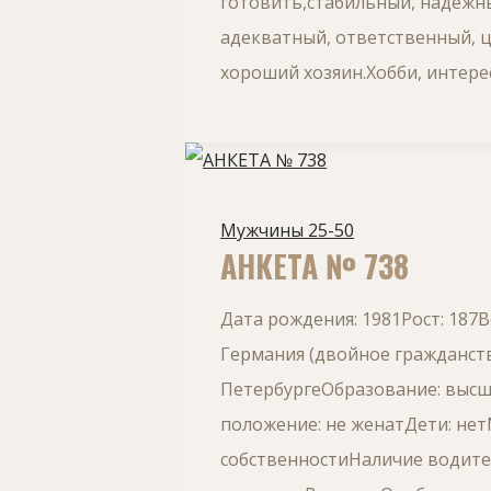
готовить,стабильный, надежн
адекватный, ответственный, ц
хороший хозяин.Хобби, интере
Мужчины 25-50
АНКЕТА № 738
Дата рождения: 1981Рост: 187В
Германия (двойное гражданств
ПетербургеОбразование: высш
положение: не женатДети: не
собственностиНаличие водител