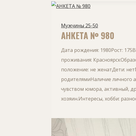
Мужчины 25-50
АНКЕТА № 980
Дата рождения: 1980Рост: 175
проживания: КрасноярскОбраз
положение: не женатДети: не
родителямиНаличие личного ав
чувством юмора, активный, д
хозяин.Интересы, хобби: разн