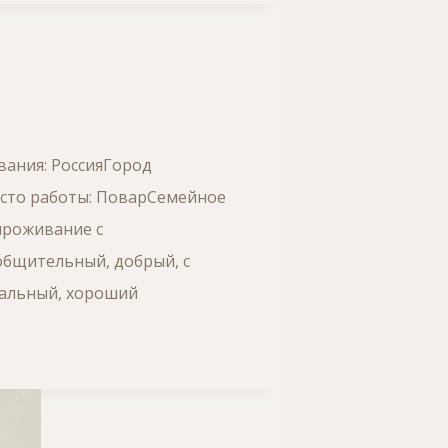
вания: РоссияГород
есто работы: ПоварСемейное
проживание с
общительный, добрый, с
уальный, хороший