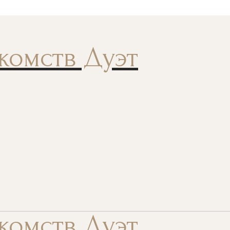
комств Дуэт
комств Дуэт