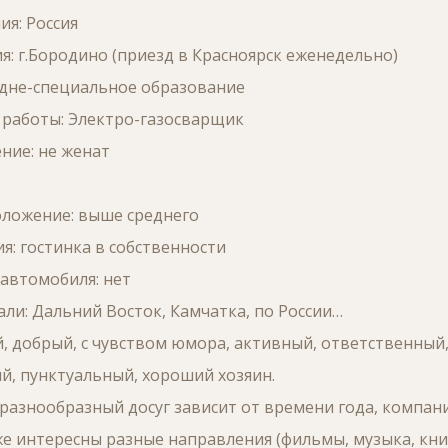
я: Россия
: г.Бородино (приезд в Красноярск еженедельно)
едне-специальное образование
 работы: Электро-газосварщик
ние: не женат
ложение: выше среднего
: гостинка в собственности
автомобиля: нет
али: Дальний Восток, Камчатка, по России…
й, добрый, с чувством юмора, активный, ответственный
й, пунктуальный, хороший хозяин.
 разнообразный досуг зависит от времени года, компан
же интересны разные направления (фильмы, музыка, кни