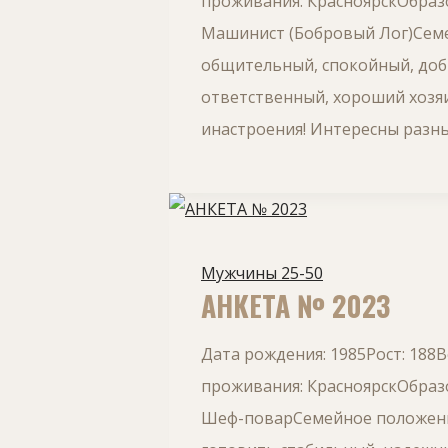
проживания: КрасноярскОбразо
Машинист (Бобровый Лог)Семе
общительный, спокойный, доб
ответственный, хороший хозяи
инастроения! Интересны разн
Мужчины 25-50
АНКЕТА № 2023
Дата рождения: 1985Рост: 188
проживания: КрасноярскОбразо
Шеф-поварСемейное положение