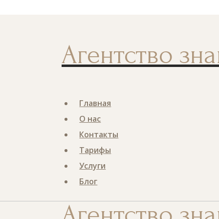
Перейти
Номер телефона
к
содержанию
Агентство зна
Главная
О нас
Контакты
Тарифы
Услуги
Блог
Агентство зна