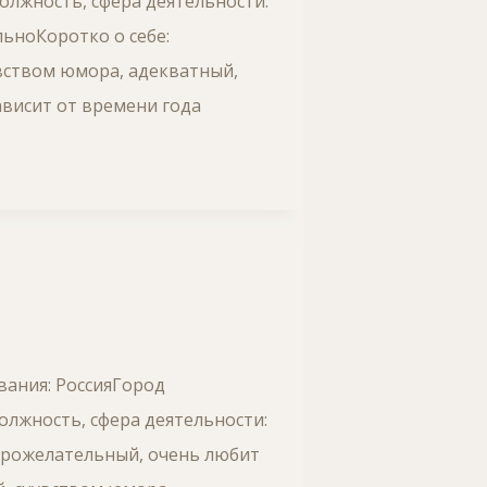
олжность, сфера деятельности:
ьноКоротко о себе:
вством юмора, адекватный,
ависит от времени года
вания: РоссияГород
олжность, сфера деятельности:
брожелательный, очень любит