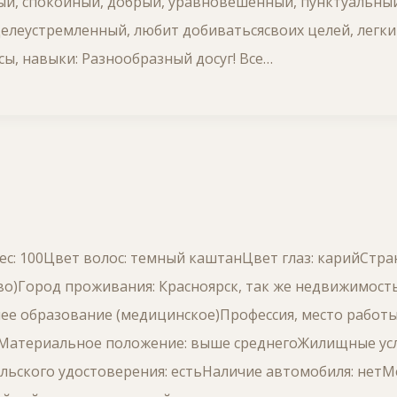
ый, спокойный, добрый, уравновешенный, пунктуальный
елеустремленный, любит добиватьсясвоих целей, легки
сы, навыки: Разнообразный досуг! Все…
ес: 100Цвет волос: темный каштанЦвет глаз: карийСтра
о)Город проживания: Красноярск, так же недвижимость
ее образование (медицинское)Профессия, место работ
тМатериальное положение: выше среднегоЖилищные усл
ьского удостоверения: естьНаличие автомобиля: нетМес