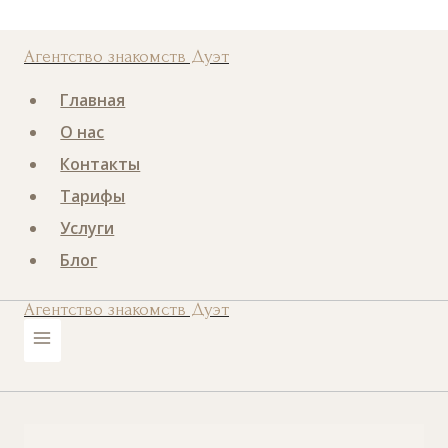
Перейти
Номер телефона
к
Агентство знакомств Дуэт
содержанию
Главная
О нас
Контакты
Тарифы
Услуги
Блог
Агентство знакомств Дуэт