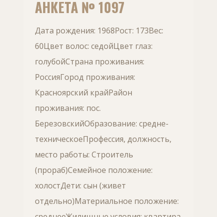
АНКЕТА № 1097
Дата рождения: 1968Рост: 173Вес:
60Цвет волос: седойЦвет глаз:
голубойСтрана проживания:
РоссияГород проживания:
Красноярский крайРайон
проживания: пос.
БерезовскийОбразование: средне-
техническоеПрофессия, должность,
место работы: Строитель
(прораб)Семейное положение:
холостДети: сын (живет
отдельно)Материальное положение:
среднееЖилищные условия: квартира