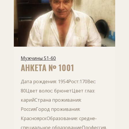
Мужчины 51-60
АНКЕТА № 1001
Дата рождения: 1954Рост:170Вес:
80Цвет волос: брюнетЦвет глаз:
карийСтрана проживания:
РоссияГород проживания:
КрасноярскОбразование: средне-
специальное образованиеПрофессия,