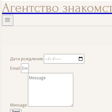
Агентство знакомс
Дата рождления
Email
Message
Send