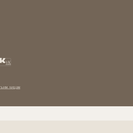
VK
тьим лицам